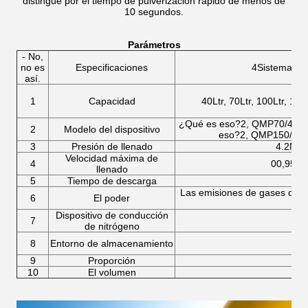
distingue por el tiempo de pulverización rápido de menos de
10 segundos.
Parámetros
- No,
no es
Especificaciones
4Sistema de
así.
1
Capacidad
40Ltr, 70Ltr, 100Ltr, 120
¿Qué es eso?2, QMP70/4.2,
2
Modelo del dispositivo
eso?2, QMP150/4.2
3
Presión de llenado
4.2Mp
Velocidad máxima de
4
00,95 kg
llenado
5
Tiempo de descarga
Las emisiones de gases de ef
6
El poder
Dispositivo de conducción
7
de nitrógeno
8
Entorno de almacenamiento
9
Proporción
10
El volumen