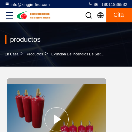
info@xingjin-fire.com
86--18011936582
Cita
productos
>
>
>
En Casa
Productos
Extinción De Incendios De Sistema FM200
40