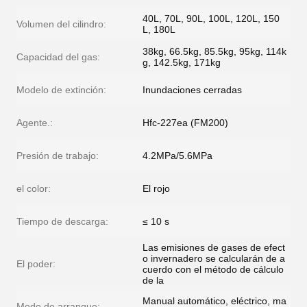
40L, 70L, 90L, 100L, 120L, 150
Volumen del cilindro:
L, 180L
38kg, 66.5kg, 85.5kg, 95kg, 114k
Capacidad del gas:
g, 142.5kg, 171kg
Modelo de extinción:
Inundaciones cerradas
Agente.:
Hfc-227ea (FM200)
Presión de trabajo:
4.2MPa/5.6MPa
el color:
El rojo
Tiempo de descarga:
≤ 10 s
Las emisiones de gases de efect
o invernadero se calcularán de a
El poder:
cuerdo con el método de cálculo
de la
Manual automático, eléctrico, ma
Modo de arranque: