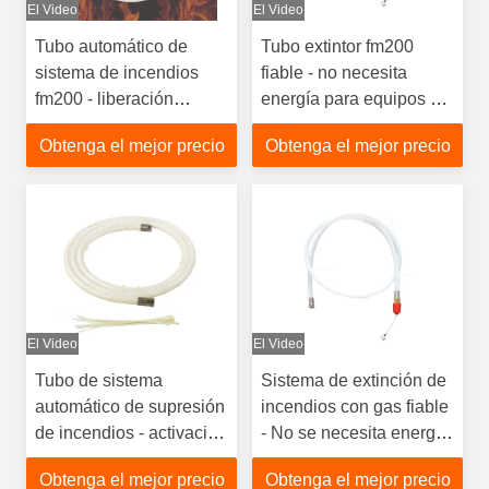
El Video
El Video
Tubo automático de
Tubo extintor fm200
sistema de incendios
fiable - no necesita
fm200 - liberación
energía para equipos de
directa para protección
seguridad industrial
Obtenga el mejor precio
Obtenga el mejor precio
contra incendios de
gabinetes eléctricos
El Video
El Video
Tubo de sistema
Sistema de extinción de
automático de supresión
incendios con gas fiable
de incendios - activación
- No se necesita energía
mecánica para salas de
para la seguridad del
Obtenga el mejor precio
Obtenga el mejor precio
almacenamiento de
vehículo