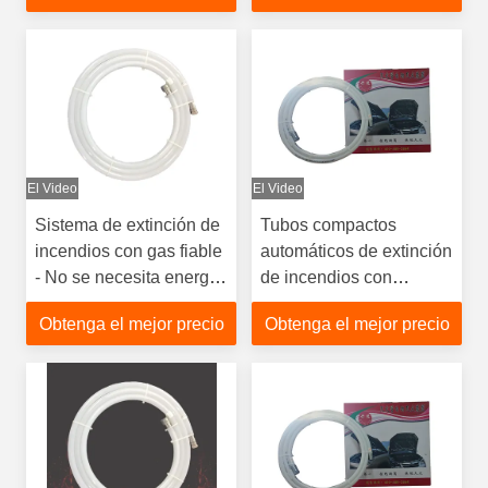
baterías
El Video
El Video
Sistema de extinción de
Tubos compactos
incendios con gas fiable
automáticos de extinción
- No se necesita energía
de incendios con
para la seguridad del
liberación directa para
Obtenga el mejor precio
Obtenga el mejor precio
vehículo
los compartimentos del
motor del vehículo y
temperatura de
inyección de 110 °C ±
10 °C