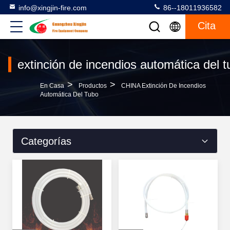
info@xingjin-fire.com
86--18011936582
Cita
extinción de incendios automática del 
>
>
En Casa
Productos
CHINA Extinción De Incendios
Automática Del Tubo
Categorías