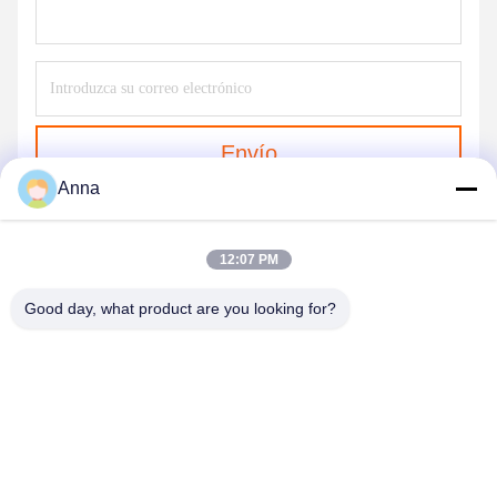
Envío
Anna
12:07 PM
Good day, what product are you looking for?
GUANGZHOU XINGJIN FIRE EQUIPMENT
CO.,LTD.
info@xingjin-fire.com
86--18011936582