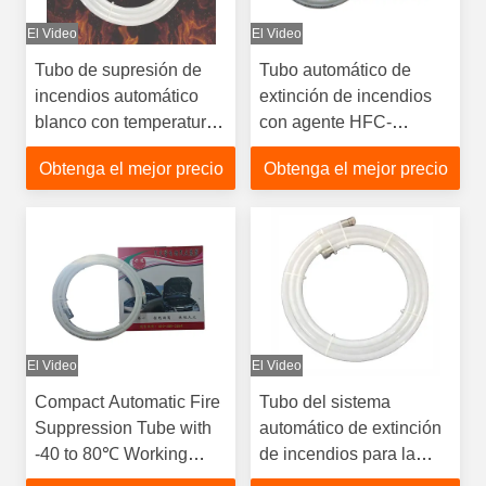
El Video
El Video
Tubo de supresión de
Tubo automático de
incendios automático
extinción de incendios
blanco con temperatura
con agente HFC-
de explosión de 110℃
227ea/Novec 1230 - 18
Obtenga el mejor precio
Obtenga el mejor precio
±10℃ y 18 mm de
mm de diámetro y
diámetro para
110±10 °C de
compartimentos del
temperatura de
motor
explosión
El Video
El Video
Compact Automatic Fire
Tubo del sistema
Suppression Tube with
automático de extinción
-40 to 80℃ Working
de incendios para la
Temperature and
protección del