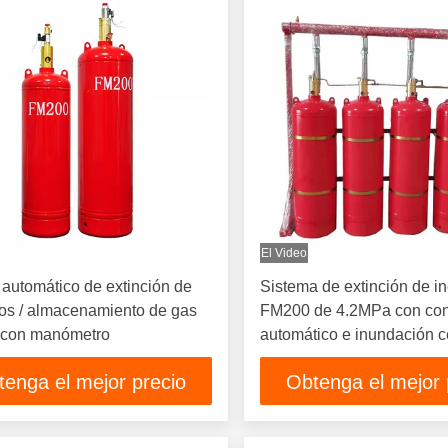
El Video
o automático de extinción de
Sistema de extinción de i
os / almacenamiento de gas
FM200 de 4.2MPa con con
con manómetro
automático e inundación c
para una extinción eficaz 
tenga el mejor precio
Obtenga el mejor 
incendios