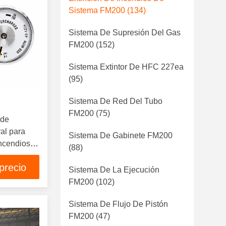
Sistema FM200
(134)
Sistema De Supresión Del Gas
FM200
(152)
Sistema Extintor De HFC 227ea
(95)
Sistema De Red Del Tubo
FM200
(75)
 de
al para
Sistema De Gabinete FM200
incendios
(88)
precio
Sistema De La Ejecución
FM200
(102)
Sistema De Flujo De Pistón
FM200
(47)