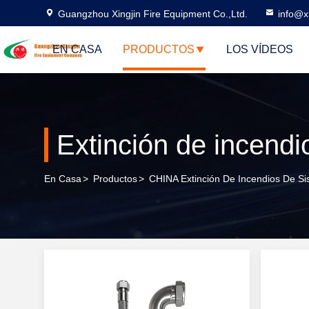
Guangzhou Xingjin Fire Equipment Co.,Ltd.
info@xi
EN CASA
PRODUCTOS
LOS VÍDEOS
Extinción de incend
En Casa
>
Productos
>
CHINA Extinción De Incendios De S