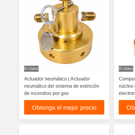
El Video
El Video
Actuador neumático | Actuador
Compon
neumático del sistema de extinción
núcleo 
de incendios por gas
electro
extinci
Obtenga el mejor precio
Ob