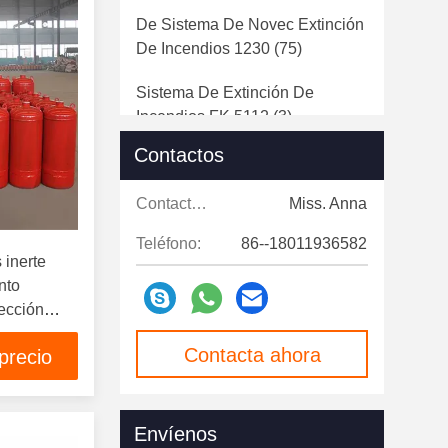
De Sistema De Novec Extinción
De Incendios 1230
(75)
Sistema De Extinción De
Incendios FK 5112
(3)
Contactos
De Sistema Del Gas Inerte
Extinción De Incendios
(119)
Contactos:
Miss. Anna
De Sistema Del CO2 Extinción
Teléfono:
86--18011936582
De Incendios
(83)
 inerte
nto
Extinción De Incendios
ección
Automática Del Tubo
(125)
Contacta ahora
precio
Tubo De La Detección De
Fuego
(88)
Envíenos
Unidad De Extinción De