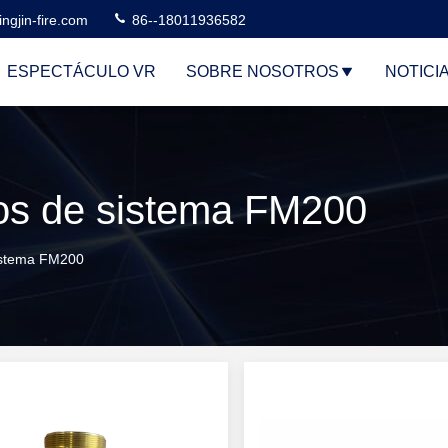
ngjin-fire.com
86--18011936582
ESPECTÁCULO VR
SOBRE NOSOTROS
NOTICI
ios de sistema FM200
istema FM200