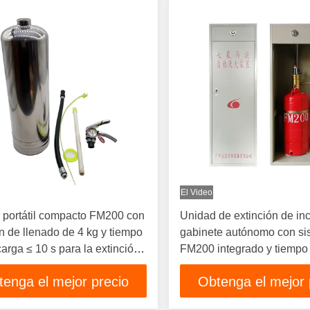
El Video
r portátil compacto FM200 con
Unidad de extinción de in
 de llenado de 4 kg y tiempo
gabinete autónomo con si
arga ≤ 10 s para la extinción
FM200 integrado y tiempo
de incendios con agentes
<10s para centros de dato
tenga el mejor precio
Obtenga el mejor 