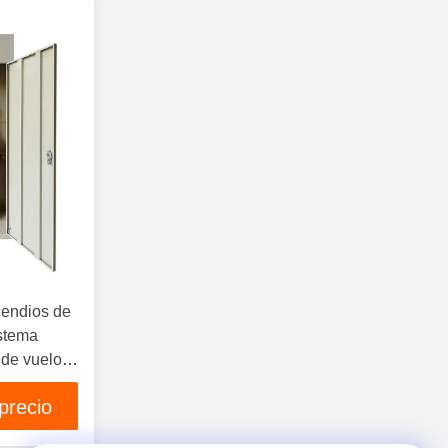
Equipos De Seguridad Contra
Incendios
(139)
Los Amortiguadores De Fuego
(51)
Ventiladores De Extracción De
Humo
(14)
cendios de
stema
 de vuelo
s
precio