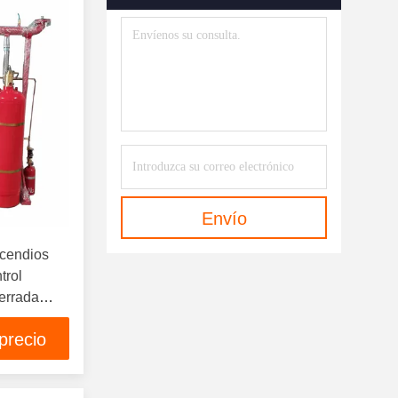
Incendios De Bastidor
(87)
Sistema De Extinción De
Incendios Por Espuma
(43)
Cilindro FM200
(102)
FM200 Agentes De Limpieza
(90)
Agentes Limpiadores FK-5-1-12
Envío
(45)
ncendios
Agente Limpio Del Novec 1230
trol
(8)
errada
de
Extintor Portátil
(3)
precio
Sistema De Alarma Contra
Incendios
(21)