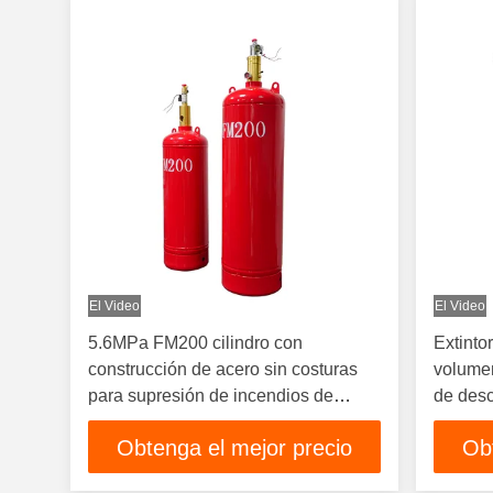
El Video
El Video
5.6MPa FM200 cilindro con
Extinto
construcción de acero sin costuras
volumen
para supresión de incendios de
de desc
descarga rápida
rápida 
Obtenga el mejor precio
Ob
limpios