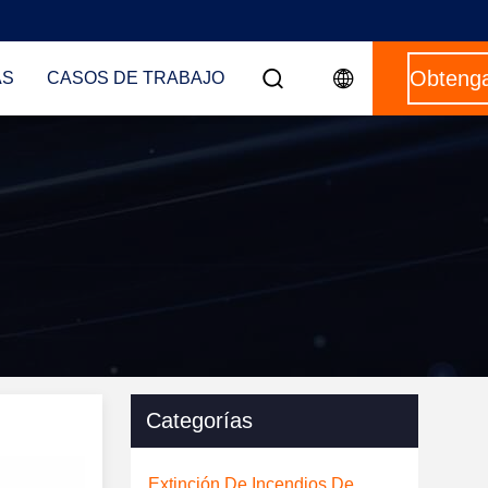
AS
CASOS DE TRABAJO
Categorías
Extinción De Incendios De