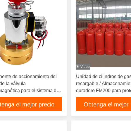
El Video
ente de accionamiento del
Unidad de cilindros de gas
de la válvula
recargable / Almacenamie
magnética para el sistema de
duradero FM200 para prot
ón de incendios por gas
contra incendios
tenga el mejor precio
Obtenga el mejor 