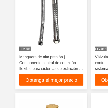
El Video
El Video
Manguera de alta presión |
Válvula
Componente central de conexión
control 
flexible para sistemas de extinción de
sistema
incendios por gas
gas
Obtenga el mejor precio
Ob