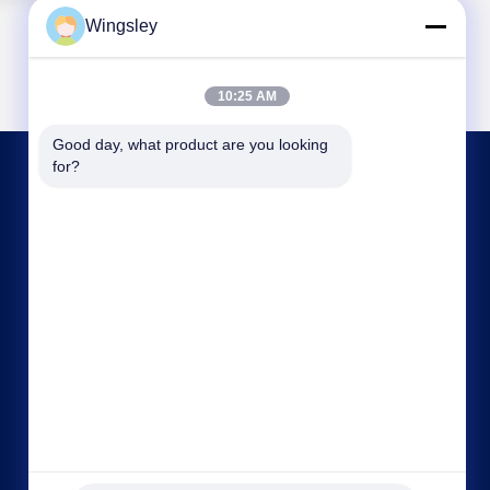
Wingsley
10:25 AM
Good day, what product are you looking 
for?
PÓNGASE EN CONTACTO
info@xingjin-fire.com
86--18011936582
Habitaciones 703 y 704, Edificio N0.3, Calle
Lianyun Erheng N0.8, Ciudad de Shiqi, Distrito de
Panyu, Guangzhou, China