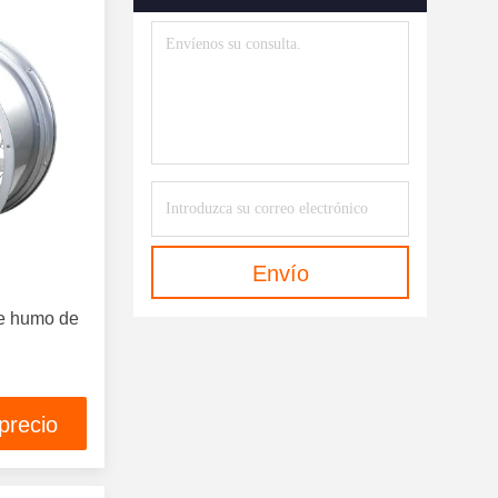
Incendios De Bastidor
(87)
Sistema De Extinción De
Incendios Por Espuma
(43)
Cilindro FM200
(102)
FM200 Agentes De Limpieza
(90)
Agentes Limpiadores FK-5-1-12
Envío
(45)
de humo de
Agente Limpio Del Novec 1230
(8)
Extintor Portátil
(3)
precio
Sistema De Alarma Contra
Incendios
(21)