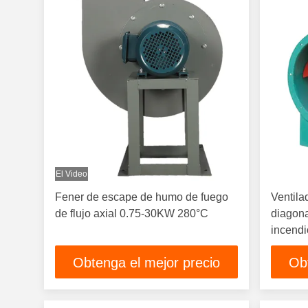
El Video
Fener de escape de humo de fuego
Ventila
de flujo axial 0.75-30KW 280°C
diagona
incendi
Obtenga el mejor precio
Ob