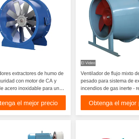
El Video
dores extractores de humo de
Ventilador de flujo mixto d
guridad con motor de CA y
pesado para sistema de ex
e acero inoxidable para una
incendios de gas inerte - r
ión eficiente
la corrosión
tenga el mejor precio
Obtenga el mejor 