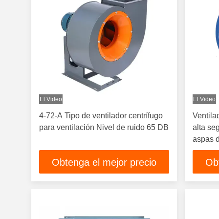
El Video
El Video
4-72-A Tipo de ventilador centrífugo
Ventila
para ventilación Nivel de ruido 65 DB
alta se
aspas d
ventilac
Obtenga el mejor precio
Ob