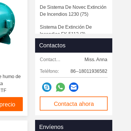
De Sistema De Novec Extinción
De Incendios 1230
(75)
Sistema De Extinción De
Incendios FK 5112
(3)
Contactos
De Sistema Del Gas Inerte
Extinción De Incendios
(119)
Contactos:
Miss. Anna
De Sistema Del CO2 Extinción
Teléfono:
86--18011936582
De Incendios
(83)
de humo de
ta
Extinción De Incendios
HTF
Automática Del Tubo
(125)
Contacta ahora
precio
Tubo De La Detección De
Fuego
(88)
Envíenos
Unidad De Extinción De