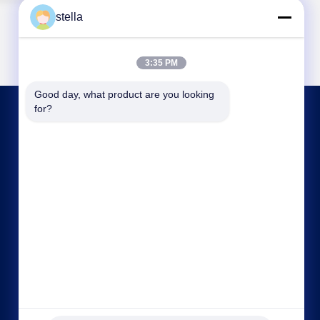
stella
3:35 PM
Good day, what product are you looking 
for?
PÓNGASE EN CONTACTO
info@xingjin-fire.com
86--18011936582
Habitaciones 703 y 704, Edificio N0.3, Calle
Lianyun Erheng N0.8, Ciudad de Shiqi, Distrito de
Panyu, Guangzhou, China