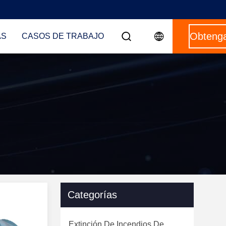
AS
CASOS DE TRABAJO
Categorías
Extinción De Incendios De