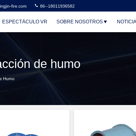
ngjin-fire.com
86--18011936582
ESPECTÁCULO VR
SOBRE NOSOTROS
NOTICI
racción de humo
De Humo