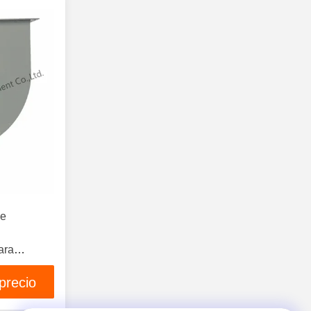
Equipos De Seguridad Contra
Incendios
(139)
Los Amortiguadores De Fuego
(51)
Ventiladores De Extracción De
Humo
(14)
de
ara
precio