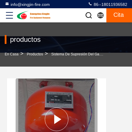
info@xingjin-fire.com
86--18011936582
Cita
productos
>
>
>
En Casa
Productos
Sistema De Supresión Del Gas FM200
Siste