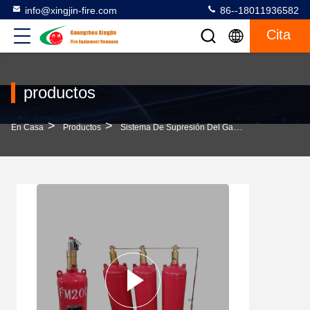
info@xingjin-fire.com
86--18011936582
Cita
productos
>
>
>
En Casa
Productos
Sistema De Supresión Del Gas FM200
Siste