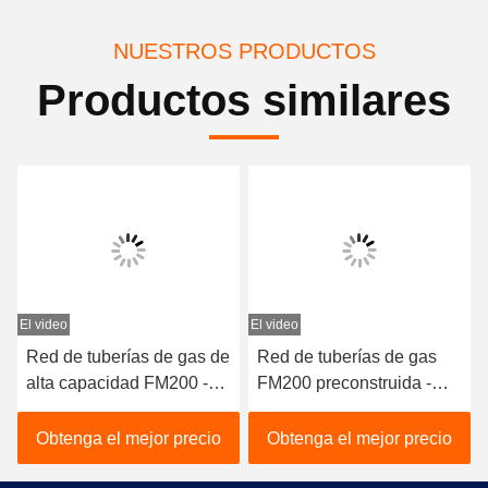
NUESTROS PRODUCTOS
Productos similares
El video
El video
Red de tuberías de gas de
Red de tuberías de gas
alta capacidad FM200 -
FM200 preconstruida -
Equipo de extinción de
Sistema de gas inerte
incendios de grado
fiable para centrales
Obtenga el mejor precio
Obtenga el mejor precio
profesional
eléctricas