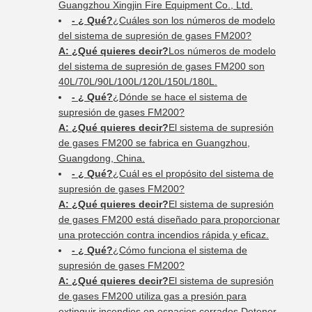
Guangzhou Xingjin Fire Equipment Co., Ltd.
- ¿ Qué?
¿Cuáles son los números de modelo
del sistema de supresión de gases FM200?
A: ¿Qué quieres decir?
Los números de modelo
del sistema de supresión de gases FM200 son
40L/70L/90L/100L/120L/150L/180L.
- ¿ Qué?
¿Dónde se hace el sistema de
supresión de gases FM200?
A: ¿Qué quieres decir?
El sistema de supresión
de gases FM200 se fabrica en Guangzhou,
Guangdong, China.
- ¿ Qué?
¿Cuál es el propósito del sistema de
supresión de gases FM200?
A: ¿Qué quieres decir?
El sistema de supresión
de gases FM200 está diseñado para proporcionar
una protección contra incendios rápida y eficaz.
- ¿ Qué?
¿Cómo funciona el sistema de
supresión de gases FM200?
A: ¿Qué quieres decir?
El sistema de supresión
de gases FM200 utiliza gas a presión para
extinguir incendios en espacios cerrados.Detener