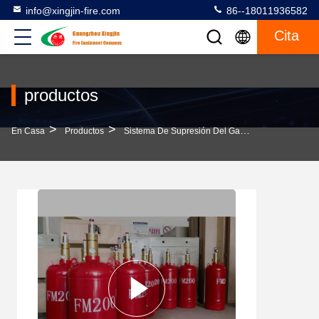
info@xingjin-fire.com
86--18011936582
Cita
productos
>
>
>
En Casa
Productos
Sistema De Supresión Del Gas FM200
5.6Mp