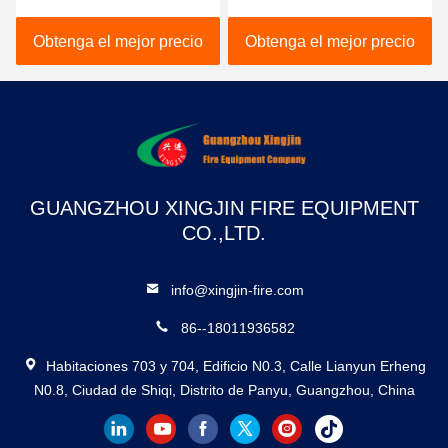
Equipo de extinción de
Sistema de gas inerte
incendios de grado
fiable para centrales
Obtenga el mejor precio
Obtenga el mejor precio
profesional
eléctricas
GUANGZHOU XINGJIN FIRE EQUIPMENT
CO.,LTD.
info@xingjin-fire.com
86--18011936582
Habitaciones 703 y 704, Edificio N0.3, Calle Lianyun Erheng
N0.8, Ciudad de Shiqi, Distrito de Panyu, Guangzhou, China