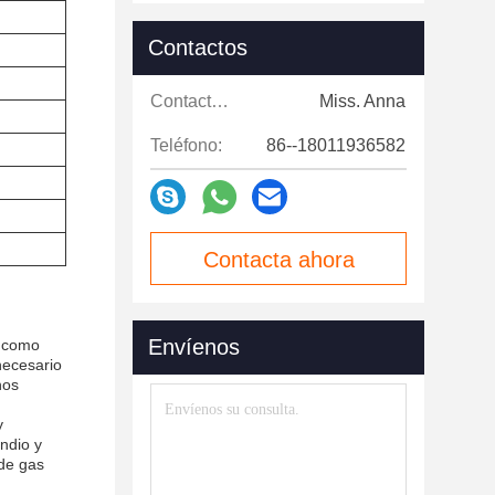
Contactos
Contactos:
Miss. Anna
Teléfono:
86--18011936582
Contacta ahora
Envíenos
, como
necesario
hos
y
ndio y
 de gas