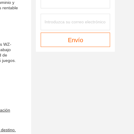
uminio y
s rentable
Envío
es WZ-
rabajo
d de
5 juegos.
mación
 destino.