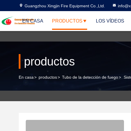
Guangzhou Xingjin Fire Equipment Co.,Ltd.
info@xi
EN CASA
PRODUCTOS
LOS VÍDEOS
productos
En casa
>
productos
>
Tubo de la detección de fuego
>
Sis