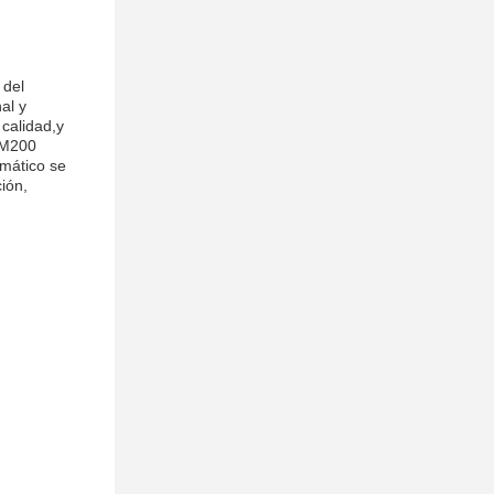
 del
al y
 calidad,y
 FM200
omático se
ión,