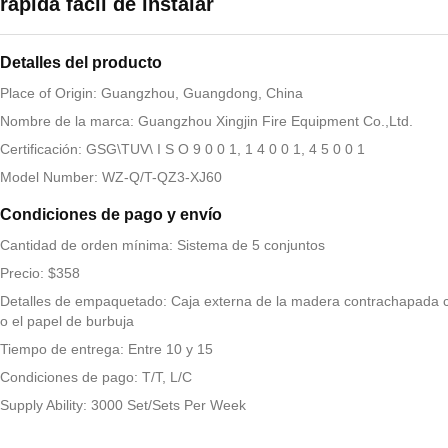
rápida fácil de instalar
Detalles del producto
Place of Origin: Guangzhou, Guangdong, China
Nombre de la marca: Guangzhou Xingjin Fire Equipment Co.,Ltd.
Certificación: GSG\TUV\ I S O 9 0 0 1, 1 4 0 0 1, 4 5 0 0 1
Model Number: WZ-Q/T-QZ3-XJ60
Condiciones de pago y envío
Cantidad de orden mínima: Sistema de 5 conjuntos
Precio: $358
Detalles de empaquetado: Caja externa de la madera contrachapada c
o el papel de burbuja
Tiempo de entrega: Entre 10 y 15
Condiciones de pago: T/T, L/C
Supply Ability: 3000 Set/Sets Per Week