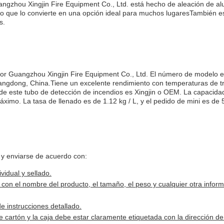
angzhou Xingjin Fire Equipment Co., Ltd. está hecho de aleación de al
ón.lo que lo convierte en una opción ideal para muchos lugaresTambién e
s.
por Guangzhou Xingjin Fire Equipment Co., Ltd. El número de modelo 
ngdong, China.Tiene un excelente rendimiento con temperaturas de t
e este tubo de detección de incendios es Xingjin o OEM. La capacida
ximo. La tasa de llenado es de 1.12 kg / L, y el pedido de mini es de 
 y enviarse de acuerdo con:
idual y sellado.
con el nombre del producto, el tamaño, el peso y cualquier otra infor
e instrucciones detallado.
cartón y la caja debe estar claramente etiquetada con la dirección de