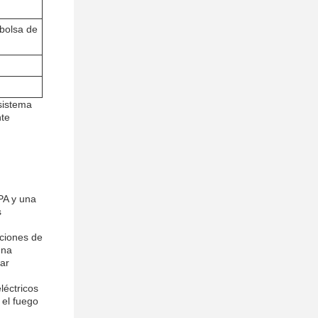
bolsa de
sistema
nte
PA y una
s
aciones de
una
gar
léctricos
 el fuego