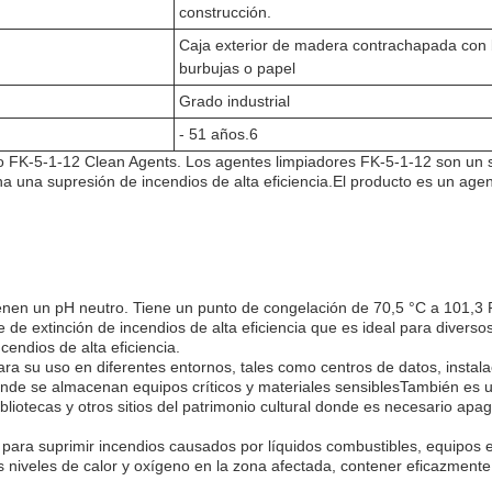
construcción.
Caja exterior de madera contrachapada con 
burbujas o papel
Grado industrial
- 51 años.6
cto FK-5-1-12 Clean Agents. Los agentes limpiadores FK-5-1-12 son un 
 una supresión de incendios de alta eficiencia.El producto es un age
ienen un pH neutro. Tiene un punto de congelación de 70,5 °C a 101,3 
 de extinción de incendios de alta eficiencia que es ideal para diverso
cendios de alta eficiencia.
a su uso en diferentes entornos, tales como centros de datos, instal
donde se almacenan equipos críticos y materiales sensiblesTambién es 
liotecas y otros sitios del patrimonio cultural donde es necesario apa
ara suprimir incendios causados por líquidos combustibles, equipos e
s niveles de calor y oxígeno en la zona afectada, contener eficazmente