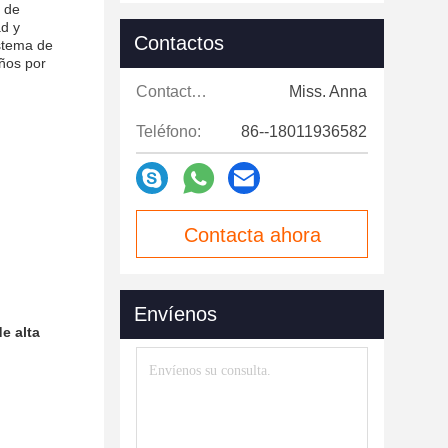
n de
ad y
Contactos
istema de
años por
Contactos:
Miss. Anna
Teléfono:
86--18011936582
Contacta ahora
Envíenos
e alta