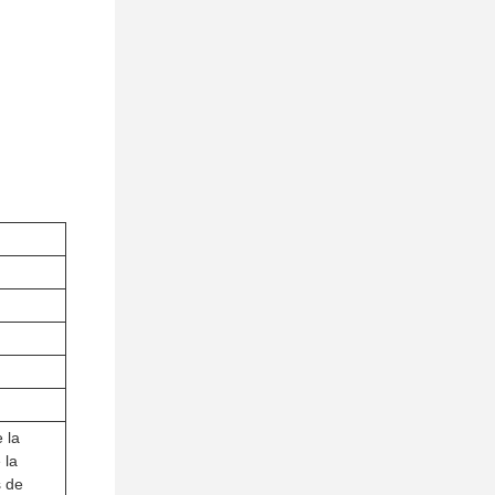
 la
 la
s de