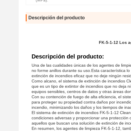
(MPa):
Descripción del producto
FK-5-1-12 Los a
Descripción del producto:
Una de las cualidades únicas de los agentes de limpi
no forme anillos durante su uso.Esta característica 
extinción de incendios eficaz que no deje ningún res
Como alcano, el sistema de extinción de incendios Cl
que es un tipo de extintor de incendios que no deja n
equipos sensibles, centros de datos y otras áreas don
Con su contención de fuego de alta eficiencia, el sis
para proteger su propiedad contra daños por incendi
incendio, minimizando los daños y los tiempos de inac
El sistema de extinción de incendios FK-5-1-12 Clea
condiciones adversas y proporcionar una protección c
aquellos que buscan una solución de extinción de inc
En resumen, los agentes de limpieza FK-5-1-12, tam