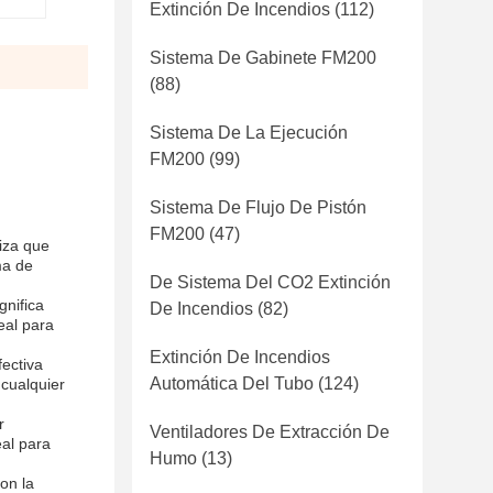
Extinción De Incendios
(112)
Sistema De Gabinete FM200
(88)
Sistema De La Ejecución
FM200
(99)
Sistema De Flujo De Pistón
FM200
(47)
iza que
ma de
De Sistema Del CO2 Extinción
gnifica
De Incendios
(82)
eal para
Extinción De Incendios
fectiva
Automática Del Tubo
(124)
cualquier
r
Ventiladores De Extracción De
eal para
Humo
(13)
on la