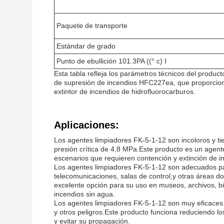
Paquete de transporte
Estándar de grado
Punto de ebullición 101.3PA ((° c) I
Esta tabla refleja los parámetros técnicos del produ
de supresión de incendios HFC227ea, que proporciona
extintor de incendios de hidrofluorocarburos.
Aplicaciones:
Los agentes limpiadores FK-5-1-12 son incoloros y t
presión crítica de 4,8 MPa.Este producto es un agente
escenarios que requieren contención y extinción de in
Los agentes limpiadores FK-5-1-12 son adecuados par
telecomunicaciones, salas de control,y otras áreas 
excelente opción para su uso en museos, archivos, bib
incendios sin agua.
Los agentes limpiadores FK-5-1-12 son muy eficaces p
y otros peligros.Este producto funciona reduciendo lo
y evitar su propagación.