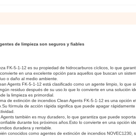
gentes de limpieza son seguros y fiables
eza FK-5-1-12 es su propiedad de hidrocarburos cíclicos, lo que garant
lo convierte en una excelente opción para aquellos que buscan un siste
iduo o daño al medio ambiente.
ean Agents FK-5-1-12 está clasificado como un agente limpio, lo que si
ingún residuo después de su uso.lo que lo convierte en una solución id
de la limpieza es primordial.
tema de extinción de incendios Clean Agents FK-5-1-12 es una opción e
o.Su fórmula de acción rápida significa que puede apagar rápidamente 
tividad.
n Agents también es muy duradero, lo que garantiza que puede soporta
onfiable durante los próximos años.Esto lo convierte en una opción id
endios duradera y rentable.
bién conocidos como agentes de extinción de incendios NOVEC1230, s