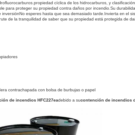
drofluorocarburos.propiedad cíclica de los hidrocarburos, y clasificació
ble para proteger su propiedad contra daños por incendio.Su durabilid
e inversiónNo esperes hasta que sea demasiado tarde.Invierta en el s
rute de la tranquilidad de saber que su propiedad está protegida de d
mpiadores
dera contrachapada con bolsa de burbujas o papel
nción de incendios HFC227ea
debido a su
contención de incendios d