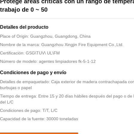
Protege áreas críticas con un rango de temper
trabajo de 0 ~ 50
Detalles del producto
Place of Origin: Guangzhou, Guangdong, China
Nombre de la marca: Guangzhou Xingjin Fire Equipment Co.,Ltd.
Certificación: GSG\TUV\ UL\FM
Número de modelo: agentes limpiadores fk-5-1-12
Condiciones de pago y envío
Detalles de empaquetado: Caja exterior de madera contrachapada con
burbujas o papel
Tiempo de entrega: Entre 15 y 20 días hábiles después del pago o de 
del L/C
Condiciones de pago: T/T, L/C
Capacidad de la fuente: 30000 toneladas