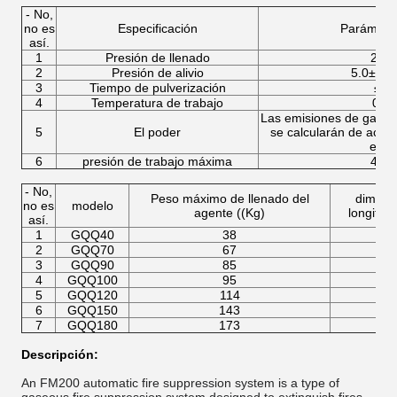
- No,
no es
Especificación
Parámetro
así.
1
Presión de llenado
2.5
2
Presión de alivio
5.0±0.
3
Tiempo de pulverización
≤ 10
4
Temperatura de trabajo
0 ̊5
Las emisiones de gases
5
El poder
se calcularán de acue
ensa
6
presión de trabajo máxima
4.2
- No,
Peso máximo de llenado del
dimens
no es
modelo
agente ((Kg)
longitud
así.
1
GQQ40
38
4
2
GQQ70
67
5
3
GQQ90
85
5
4
GQQ100
95
5
5
GQQ120
114
5
6
GQQ150
143
5
7
GQQ180
173
6
Descripción:
An FM200 automatic fire suppression system is a type of