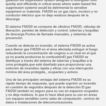
gaseous fire suppression system designed to extinguish fires
quickly and efficiently in critical areas where water-based fire
suppression systems would be detrimental to sensitive
equipment or materials. FM200 es un gas claro, incoloro y no
conductor eléctrico que no deja residuos después de la
descarga.
El sistema FM200 se compone de cilindros FM200, válvulas de
liberación, paneles de detección y control, tuberías y boquillas
de descarga.Puntos de llamada manuales, y sistemas de
prevención.
Cuando se detecta un incendio, el sistema FM200 se activa
para liberar gas FM200 en el área afectada.extinguir el fuego
reduciendo la concentración de oxígeno a un nivel en el que
ya no pueda producirse la combustiónEl gas FM200 se
distribuye a través del sistema de tuberías y boquillas a la
zona protegida,que esté diseñado para proporcionar una
extinción de incendios rápida y eficaz con una interrupción
mínima del área protegida,, ocupantes y activos.
Una de las principales ventajas del sistema FM200 es su
rápido tiempo de respuesta, que puede suprimir un incendio
en cuestión de segundos después de la detección.El gas
FM200 también es seguro para su uso en espacios ocupados
y no deja residuos, lo que lo hace ideal para su uso en áreas
con equipos sensibles como salas de computación, centros de
datos e instalaciones de telecomunicaciones.