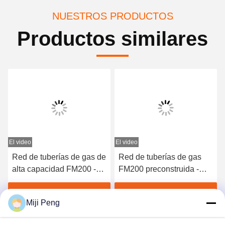
NUESTROS PRODUCTOS
Productos similares
El video
El video
Red de tuberías de gas de
Red de tuberías de gas
alta capacidad FM200 -
FM200 preconstruida -
Equipo de extinción de
Sistema de gas inerte
incendios de grado
fiable para centrales
Obtenga el mejor precio
Obtenga el mejor precio
Miji Peng
profesional
eléctricas