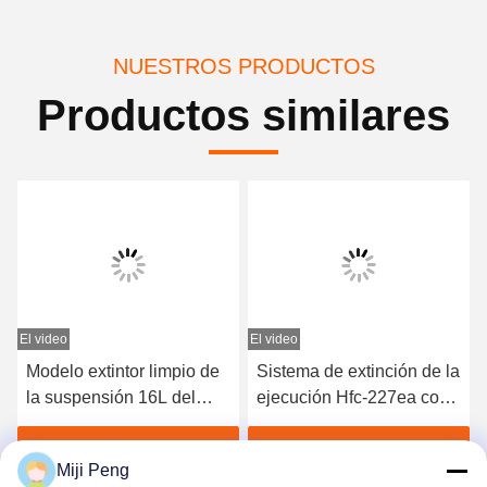
NUESTROS PRODUCTOS
Productos similares
El video
El video
E
Modelo extintor limpio de
Sistema de extinción de la
la suspensión 16L del
ejecución Hfc-227ea con
sistema del sitio HFC
el actuador eléctrico
227ea
Obtenga el mejor precio
Obtenga el mejor precio
Miji Peng