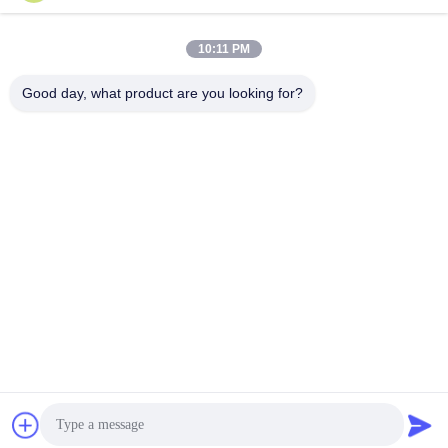
10:11 PM
Good day, what product are you looking for?
GUANGZHOU XINGJIN FIRE EQUIPMENT
CO.,LTD.
info@xingjin-fire.com
86--18011936582
Habitaciones 703 y 704, Edificio N0.3, Calle Lianyun Erheng
N0.8, Ciudad de Shiqi, Distrito de Panyu, Guangzhou, China
China buena calidad Extinción de incendios de sistema FM200 Proveedor.
Derecho de autor 2016-2026 Guangzhou Xingjin Fire Equipment Co.,Ltd.
Todos los derechos reservados.