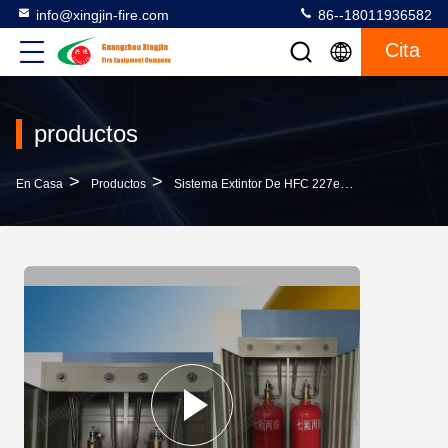
info@xingjin-fire.com
86--18011936582
Cita
productos
>
>
>
En Casa
Productos
Sistema Extintor De HFC 227ea
Sistema Exti