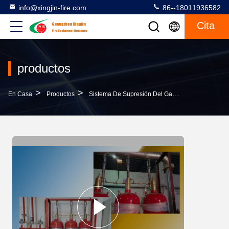
info@xingjin-fire.com
86--18011936582
Cita
productos
>
>
>
En Casa
Productos
Sistema De Supresión Del Gas FM200
Siste