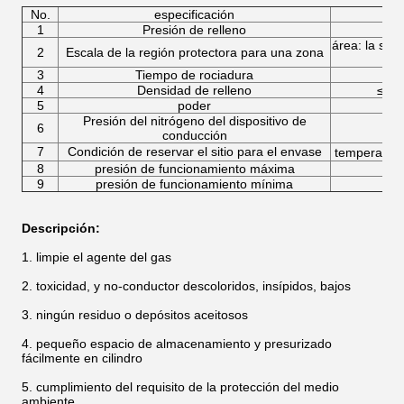
No.
especificación
1
Presión de relleno
4.
área: la so
2
Escala de la región protectora para una zona
s
3
Tiempo de rociadura
4
Densidad de relleno
≤95
5
poder
Presión del nitrógeno del dispositivo de
6
conducción
7
Condición de reservar el sitio para el envase
temperatura
8
presión de funcionamiento máxima
5.
9
presión de funcionamiento mínima
4.
Descripción:
1. limpie el agente del gas
2. toxicidad, y no-conductor descoloridos, insípidos, bajos
3. ningún residuo o depósitos aceitosos
4. pequeño espacio de almacenamiento y presurizado
fácilmente en cilindro
5. cumplimiento del requisito de la protección del medio
ambiente