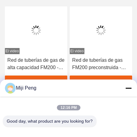
El video
El video
Red de tuberías de gas de
Red de tuberías de gas
alta capacidad FM200 -
FM200 preconstruida -
Equipo de extinción de
Sistema de gas inerte
incendios de grado
fiable para centrales
Obtenga el mejor precio
Obtenga el mejor precio
Miji Peng
profesional
eléctricas
12:16 PM
Good day, what product are you looking for?
GUANGZHOU XINGJIN FIRE EQUIPMENT