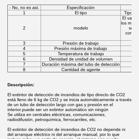
- No, no es así.
Especificación
1
El tipo
Tipo di
El valor
los moto
2
modelo
se ca
condic
3
Presión de trabajo
4
Presión máxima de trabajo
5
Temperatura de trabajo
6
Densidad de unidad de volumen
7
Duración máxima del tubo de detección
8
Cantidad de agente
Descripción:
El extintor de detección de incendios de tipo directo de CO2
está lleno de 6 kg de CO2 y se inicia automáticamente a través
de un tubo de detección largo con gas y presión en el
interior.puede ser un extintor automático sin ningún
Se utiliza en centrales eléctricas, comunicaciones,
radiodifusión, petroquímica, ferrocarriles, etc.
El extintor de detección de incendios de CO2 no depende ni
del arranque eléctrico ni del arranque manual, por lo que