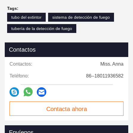
Tags:
tubo del extintor
sistema de detección de fuego
tubería de la detección de fuego
Contactos
Contactos:
Miss. Anna
Teléfono:
86--18011936582
Contacta ahora
Envíenos