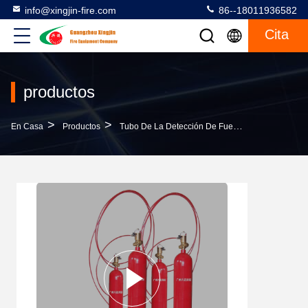
info@xingjin-fire.com
86--18011936582
Cita
productos
>
>
>
En Casa
Productos
Tubo De La Detección De Fuego
Tipo Direct