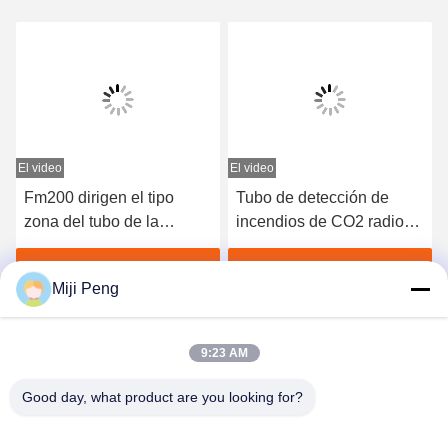
El video
El video
E
Fm200 dirigen el tipo
Tubo de detección de
zona del tubo de la
incendios de CO2 radio
detección de fuego sola
indirecto Presión de
para el sitio/Data Center
trabajo de 5,7Mpa Alta
Obtenga el mejor precio
Obtenga el mejor precio
Miji Peng
del servidor
calidad Precio barato
9:23 AM
Good day, what product are you looking for?
GUANGZHOU XINGJIN FIRE EQUIPMENT