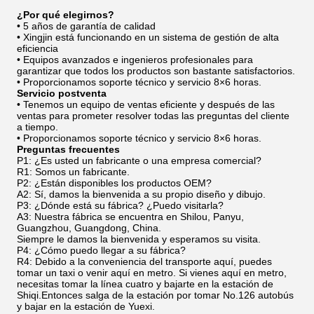
¿Por qué elegirnos?
• 5 años de garantía de calidad
• Xingjin está funcionando en un sistema de gestión de alta
eficiencia
• Equipos avanzados e ingenieros profesionales para
garantizar que todos los productos son bastante satisfactorios.
• Proporcionamos soporte técnico y servicio 8×6 horas.
Servicio postventa
• Tenemos un equipo de ventas eficiente y después de las
ventas para prometer resolver todas las preguntas del cliente
a tiempo.
• Proporcionamos soporte técnico y servicio 8×6 horas.
Preguntas frecuentes
P1: ¿Es usted un fabricante o una empresa comercial?
R1: Somos un fabricante.
P2: ¿Están disponibles los productos OEM?
A2: Sí, damos la bienvenida a su propio diseño y dibujo.
P3: ¿Dónde está su fábrica? ¿Puedo visitarla?
A3: Nuestra fábrica se encuentra en Shilou, Panyu,
Guangzhou, Guangdong, China.
Siempre le damos la bienvenida y esperamos su visita.
P4: ¿Cómo puedo llegar a su fábrica?
R4: Debido a la conveniencia del transporte aquí, puedes
tomar un taxi o venir aquí en metro. Si vienes aquí en metro,
necesitas tomar la línea cuatro y bajarte en la estación de
Shiqi.Entonces salga de la estación por tomar No.126 autobús
y bajar en la estación de Yuexi.