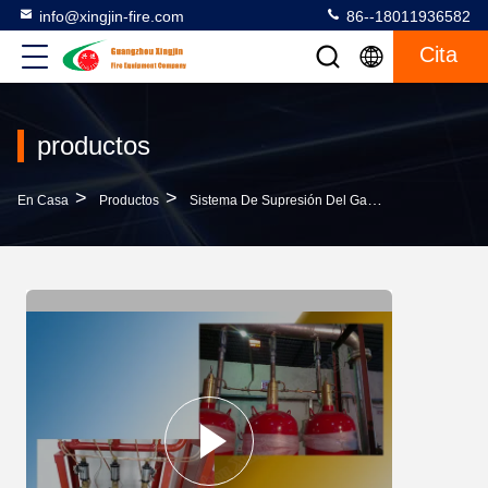
info@xingjin-fire.com
86--18011936582
Cita
productos
>
>
>
En Casa
Productos
Sistema De Supresión Del Gas FM200
Tipo 