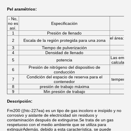
P
el aramétrico
:
- No,
no es
Especificación
así.
1
Presión de llenado
el área:ma
2
Escala de la región protegida para una zona
3
Tiempo de pulverización
4
Densidad de llenado
Las emisio
5
potencia
calculará
Presión de nitrógeno del dispositivo de
6
conducción
Condición del espacio de reserva para el
7
temperatu
contenedor
8
presión de trabajo máxima
9
Min presión de trabajo
Descripción:
Fm200 ((htc-227ea) es un tipo de gas incoloro e insípido y no
corrosivo y aislante de electricidad sin residuos y
contaminación después de extinguirse.Se trata de un gas
respetuoso con el medio ambiente que se utiliza para
extinguirAdemás, debido a esta característica, se puede