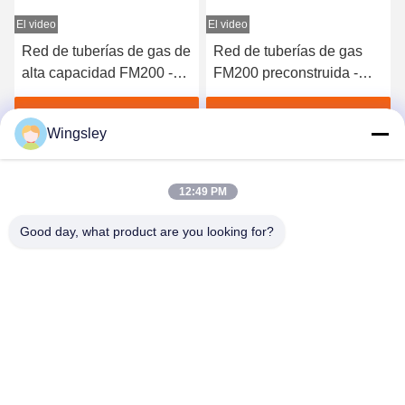
El video
El video
Red de tuberías de gas de
Red de tuberías de gas
alta capacidad FM200 -
FM200 preconstruida -
Equipo de extinción de
Sistema de gas inerte
incendios de grado
fiable para centrales
Obtenga el mejor precio
Obtenga el mejor precio
Wingsley
profesional
eléctricas
12:49 PM
Good day, what product are you looking for?
GUANGZHOU XINGJIN FIRE EQUIPMENT
CO.,LTD.
info@xingjin-fire.com
86--18011936582