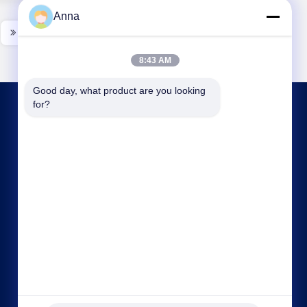
Anna
8:43 AM
Good day, what product are you looking 
for?
PÓNGASE EN CONTACTO
info@xingjin-fire.com
86--18011936582
Habitaciones 703 y 704, Edificio N0.3, Calle
Lianyun Erheng N0.8, Ciudad de Shiqi, Distrito de
Panyu, Guangzhou, China