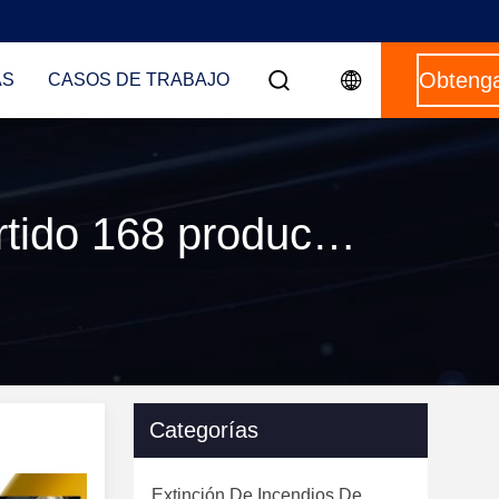
AS
CASOS DE TRABAJO
Palabras clave [ firefighting equipments ] Partido 168 productos
Categorías
Extinción De Incendios De