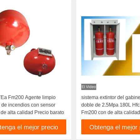
El Video
7Ea Fm200 Agente limpio
sistema extintor del gabine
r de incendios con sensor
doble de 2.5Mpa 180L Hf
 de alta calidad Precio barato
Fm200 con de alta calida
tenga el mejor precio
Obtenga el mejor 