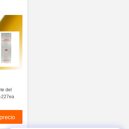
te del
c-227ea
d
precio