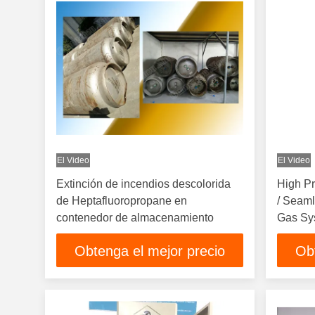
El Video
El Video
Extinción de incendios descolorida
High Pr
de Heptafluoropropane en
/ Seaml
contenedor de almacenamiento
Gas Sy
Obtenga el mejor precio
Ob