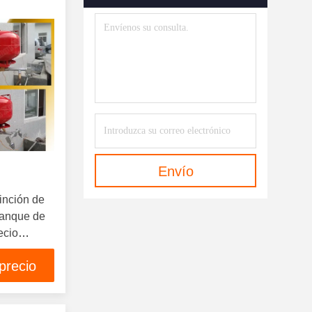
Sistema De Gabinete FM200
(81)
Sistema De La Ejecución
FM200
(91)
Sistema De Flujo De Pistón
FM200
(47)
De Sistema Del CO2 Extinción
Envío
De Incendios
(78)
inción de
Extinción De Incendios
tanque de
Automática Del Tubo
(118)
ecio
Ventiladores De Extracción De
precio
Humo
(14)