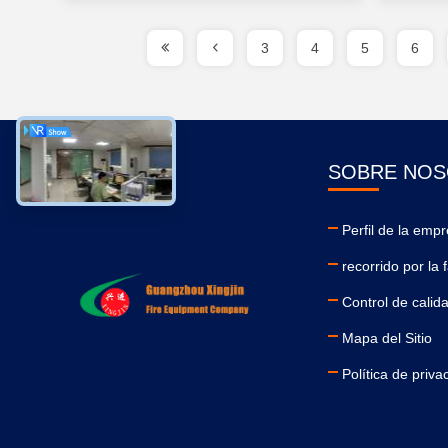
3
4
5
6
SOBRE NO
Perfil de la emp
recorrido por la 
Control de calid
Mapa del Sitio
Política de priva