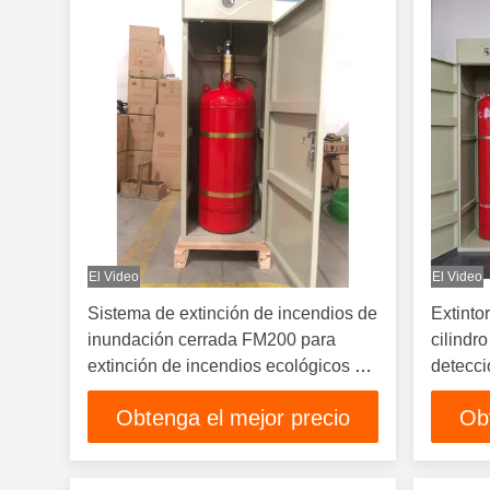
El Video
El Video
Sistema de extinción de incendios de
Extinto
inundación cerrada FM200 para
cilindr
extinción de incendios ecológicos en
detecci
espacios cerrados
Obtenga el mejor precio
Ob