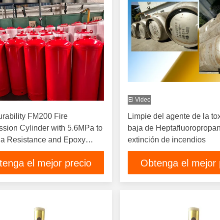
El Video
rability FM200 Fire
Limpie del agente de la to
sion Cylinder with 5.6MPa to
baja de Heptafluoropropan
a Resistance and Epoxy
extinción de incendios
g
tenga el mejor precio
Obtenga el mejor 