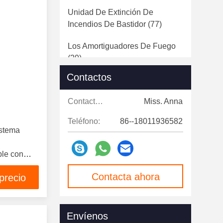
Unidad De Extinción De
Incendios De Bastidor
(77)
Los Amortiguadores De Fuego
(29)
Contactos
Equipos De Seguridad Contra
Incendios
(147)
Contactos:
Miss. Anna
Cilindro FM200
(95)
Teléfono:
86--18011936582
istema
FM200 Agentes De Limpieza
(85)
ble con
De Sistema De Novec Extinción
Contacta ahora
precio
De Incendios 1230
(71)
De Sistema Del Gas Inerte
Envíenos
Extinción De Incendios
(107)