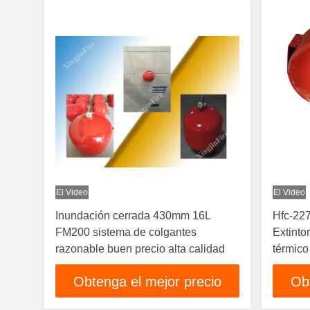
El Video
El Video
Inundación cerrada 430mm 16L
Hfc-22
FM200 sistema de colgantes
Extinto
razonable buen precio alta calidad
térmico
Obtenga el mejor precio
Ob