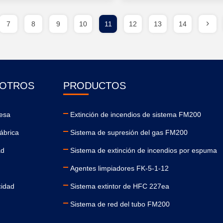
7
8
9
10
11
12
13
14
SOTROS
PRODUCTOS
resa
Extinción de incendios de sistema FM200
fábrica
Sistema de supresión del gas FM200
ad
Sistema de extinción de incendios por espuma
Agentes limpiadores FK-5-1-12
cidad
Sistema extintor de HFC 227ea
Sistema de red del tubo FM200