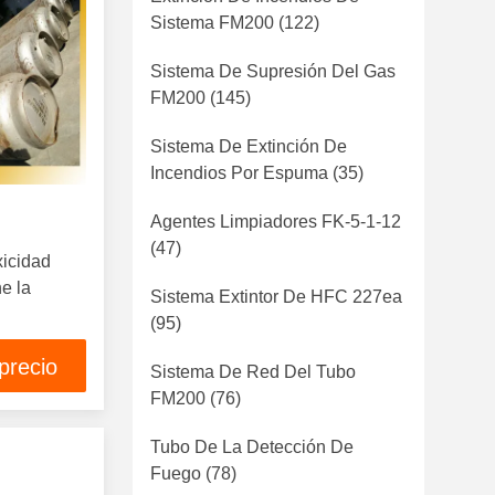
Sistema FM200
(122)
Sistema De Supresión Del Gas
FM200
(145)
Sistema De Extinción De
Incendios Por Espuma
(35)
Agentes Limpiadores FK-5-1-12
(47)
xicidad
e la
Sistema Extintor De HFC 227ea
(95)
precio
Sistema De Red Del Tubo
FM200
(76)
Tubo De La Detección De
Fuego
(78)