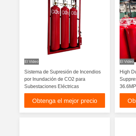
El Video
El Video
Sistema de Supresión de Incendios
High Du
por Inundación de CO2 para
Suppres
Subestaciones Eléctricas
36.6MP
Coatin
Obtenga el mejor precio
Ob